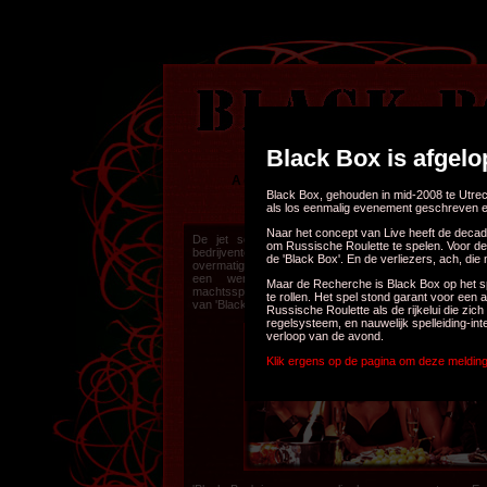
Black Box is afgel
Achtergrond
Karakters
Waa
~
~
Foto's
Forum
Inschrijve
Black Box, gehouden in mid-2008 te Utrec
~
~
~
als los eenmalig evenement geschreven e
Naar het concept van Live heeft de decad
om Russische Roulette te spelen. Voor de 
de 'Black Box'. En de verliezers, ach, die
Maar de Recherche is Black Box op het s
te rollen. Het spel stond garant voor een
Russische Roulette als de rijkelui die z
regelsysteem, en nauwelijk spelleiding-in
verloop van de avond.
Klik ergens op de pagina om deze melding 